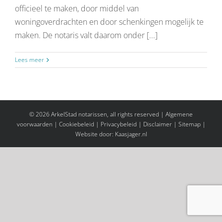
officieel te maken, door middel van
woningoverdrachten en door schenkingen mogelijk te
maken. De notaris valt daarom onder [...]
Lees meer
© 2026 ArkelStad notarissen, all rights reserved |
Algemene
voorwaarden
| Cookiebeleid |
Privacybeleid
|
Disclaimer
| Sitemap |
Website door:
Kaasjager.nl