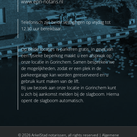
www.epn-notaris.nl
Telefonisch zijn beide vestigingen op vrijdag tot
12.30 uur bereikbaar.
Op beide locaties is parkeren gratis. In geval van
een fysieke beperking maakt u een afspraak op
onze locatie in Gorinchem. Samen bespreken we
de mogelijkheden, zodat er een plek in de
parkeergarage kan worden gereserveerd en u
gebruik kunt maken van de lift.
Bij uw bezoek aan onze locatie in Gorinchem kunt
u zich bij aankomst melden bij de slagboom. Hierna
opent de slagboom automatisch.
© 2026 ArkelStad notarissen, all rights reserved |
Algemene