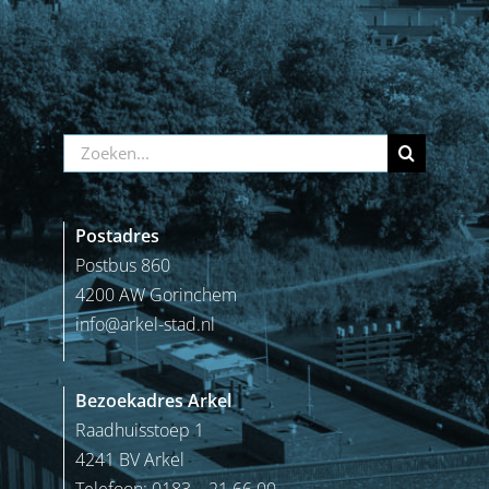
Zoeken
naar:
Postadres
Postbus 860
4200 AW Gorinchem
info@arkel-stad.nl
Bezoekadres Arkel
Raadhuisstoep 1
4241 BV Arkel
Telefoon: 0183 – 21 66 00