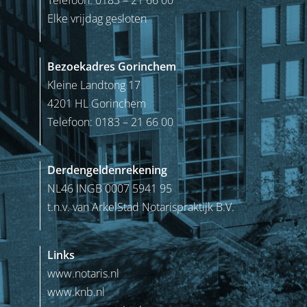
Elke vrijdag gesloten
Bezoekadres Gorinchem
Kleine Landtong 17
4201 HL Gorinchem
Telefoon: 0183 – 21 66 00
Derdengeldenrekening
NL46 INGB 0007 5941 95
t.n.v. van ArkelStad Notarispraktijk B.V.
Links
www.notaris.nl
www.knb.nl