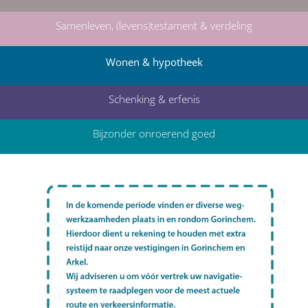
Samenleven, (levens)testament & verdeling
Wonen & hypotheek
Schenking & erfenis
Bijzonder onroerend goed